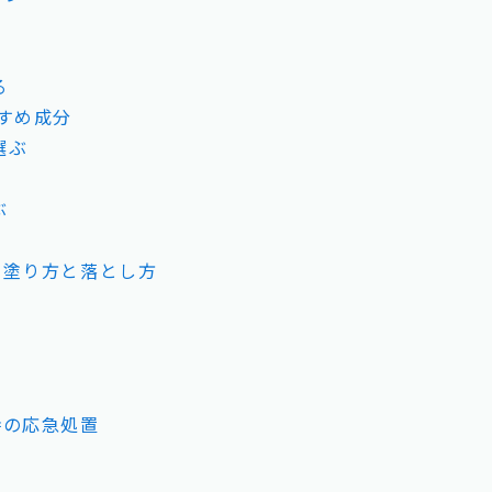
る
すめ成分
選ぶ
ぶ
い塗り方と落とし方
時の応急処置