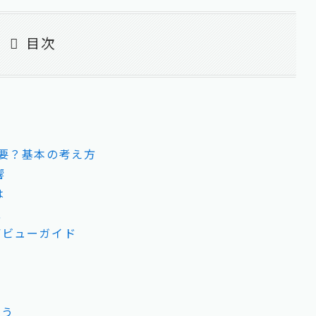
目次
要？基本の考え方
響
は
性
デビューガイド
よう