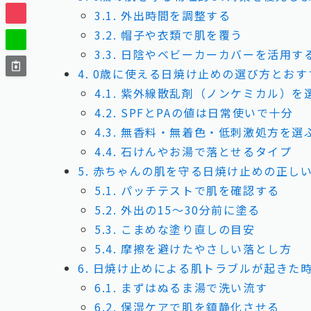
3.1.
外出時間を調整する
3.2.
帽子や衣類で肌を覆う
3.3.
日陰やベビーカーカバーを活用す
4.
0歳に使える日焼け止めの選び方とおす
4.1.
紫外線散乱剤（ノンケミカル）を
4.2.
SPFとPAの値は日常使いで十分
4.3.
無香料・無着色・低刺激処方を選
4.4.
石けんやお湯で落とせるタイプ
5.
赤ちゃんの肌を守る日焼け止めの正し
5.1.
パッチテストで肌を確認する
5.2.
外出の15〜30分前に塗る
5.3.
こまめな塗り直しの目安
5.4.
摩擦を避けたやさしい落とし方
6.
日焼け止めによる肌トラブルが起きた
6.1.
まずはぬるま湯で洗い流す
6.2.
保湿ケアで肌を鎮静化させる