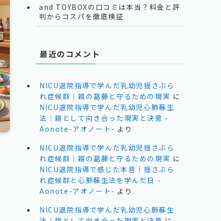
and TOYBOXの口コミは本当？料金と評
判からコスパを徹底検証
最近のコメント
NICU退院指導で学んだ乳幼児揺さぶら
れ症候群｜親の葛藤と守るための現実
に
NICU退院指導で学んだ乳幼児心肺蘇生
法｜親として向き合った現実と決意 -
Aonote-アオノート-
より
NICU退院指導で学んだ乳幼児揺さぶら
れ症候群｜親の葛藤と守るための現実
に
NICU退院指導で感じた本音｜揺さぶら
れ症候群と心肺蘇生法を学んだ日 -
Aonote-アオノート-
より
NICU退院指導で学んだ乳幼児心肺蘇生
テ
法｜親として向き合った現実と決意
に