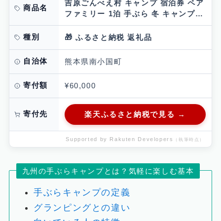
吉原ごんべえ村 キャンプ 宿泊券 ペア
商品名
ファミリー 1泊 手ぶら 冬 キャンプ
薪ストーブ ドームキャンプ 九州 熊本
阿蘇 旅行 トラベル チケット ペア
種別
🎁 ふるさと納税 返礼品
旅…
自治体
熊本県南小国町
寄付額
¥60,000
寄付先
楽天ふるさと納税で見る →
Supported by Rakuten Developers
（執筆時点）
九州の手ぶらキャンプとは？気軽に楽しむ基本
手ぶらキャンプの定義
グランピングとの違い