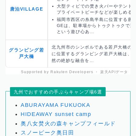
大型ティピでの焚き火バーやテント
唐泊VILLAGE
プライベートビーチなどが楽しめる
福岡市西区の糸島半島に位置する唐泊V
GEは、駐車場からトゥクトゥクで送
という遊び心あ…
北九州市のシンボルである若戸大橋の
グランピング若
に位置するグランピング若戸大橋は、
戸大橋
然の絶妙な融合を…
九州でおすすめの手ぶらキャンプ場6選
ABURAYAMA FUKUOKA
HIDEAWAY sunset camp
奥八女焚火の森キャンプフィールド
スノーピーク奥日田