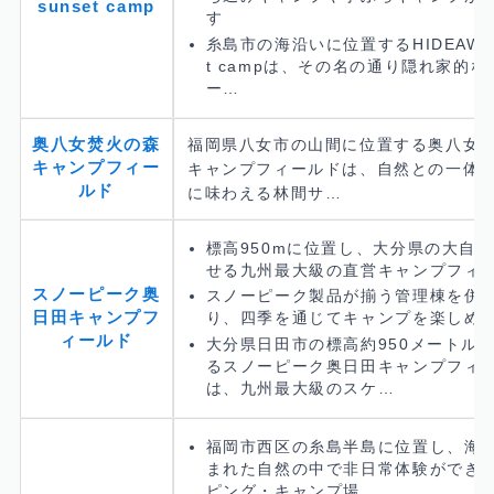
sunset camp
す
糸島市の海沿いに位置するHIDEAWAY 
t campは、その名の通り隠れ家的
ー…
奥八女焚火の森
福岡県八女市の山間に位置する奥八女
キャンプフィー
キャンプフィールドは、自然との一体
ルド
に味わえる林間サ…
標高950mに位置し、大分県の大自
せる九州最大級の直営キャンプフィ
スノーピーク奥
スノーピーク製品が揃う管理棟を併
日田キャンプフ
り、四季を通じてキャンプを楽しめ
ィールド
大分県日田市の標高約950メートル
るスノーピーク奥日田キャンプフィ
は、九州最大級のスケ…
福岡市西区の糸島半島に位置し、海
まれた自然の中で非日常体験ができ
ピング・キャンプ場