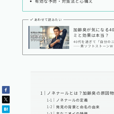
有効な予防・対策法と心構え
あわせて読みたい
加齢臭が気になる4
ミと効果は本当？
40代を過ぎて「自分の
——男ソフトストーンW
ノネナールとは？加齢臭の原因
ノネナールの定義
発見の背景と命名の由来
主なニオイの特徴