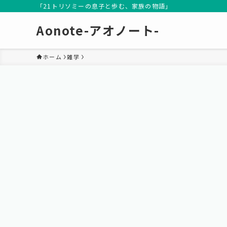
「21トリソミーの息子と歩む、家族の物語」
Aonote-アオノート-
ホーム
雑学