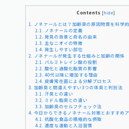
Contents
[
hide
]
1.
ノネナールとは？加齢臭の原因物質を科学
1.1.
ノネナールの定義
1.2.
発見の背景と命名の由来
1.3.
主なニオイの特徴
1.4.
発生しやすい部位
2.
ノネナールが発生する仕組みと加齢の関係
2.1.
パルミトレイン酸の役割
2.2.
酸化と過酸化脂質の影響
2.3.
40代以降に増加する理由
2.4.
皮膚常在菌による分解プロセス
3.
加齢臭と間違えやすい3つの体臭と判別法
3.1.
汗臭との違い
3.2.
ミドル脂臭との違い
3.3.
加齢臭のセルフチェック法
4.
今日からできるノネナール対策とおすすめ
4.1.
抗酸化食品の積極的な摂取
4.2.
適度な運動と入浴習慣