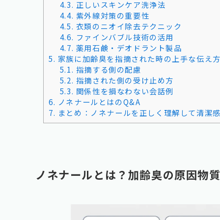
4.3.
正しいスキンケア洗浄法
4.4.
紫外線対策の重要性
4.5.
衣類のニオイ除去テクニック
4.6.
ファインバブル技術の活用
4.7.
薬用石鹸・デオドラント製品
5.
家族に加齢臭を指摘された時の上手な伝え
5.1.
指摘する側の配慮
5.2.
指摘された側の受け止め方
5.3.
関係性を損なわない会話例
6.
ノネナールとはのQ&A
7.
まとめ：ノネナールを正しく理解して清潔
ノネナールとは？加齢臭の原因物