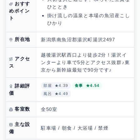
おすす
ひととき
めポイン
掛け流しの温泉と本場の魚沼産こし
ト
ひかり
所在地
新潟県南魚沼郡湯沢町湯沢2497
越後湯沢駅西口より徒歩2分！湯沢イ
アクセ
ンターより車で5分とアクセス抜群♪東
ス
京から新幹線最短で90分です♪
詳細評
部屋
★4.39
食事
★4.54
価
風呂
★4.49
客室数
全50室
主な設
駐車場 / 朝食 / 大浴場 / 禁煙
備