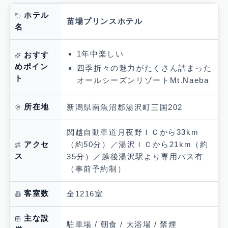
ホテル
苗場プリンスホテル
名
1年中楽しい
おすす
めポイン
四季折々の魅力がたくさん詰まった
ト
オールシーズンリゾートMt.Naeba
所在地
新潟県南魚沼郡湯沢町三国202
関越自動車道月夜野ＩＣから33km
（約50分）／湯沢ＩＣから21km（約
アクセ
ス
35分）／越後湯沢駅より専用バス有
（事前予約制）
客室数
全1216室
主な設
駐車場 / 朝食 / 大浴場 / 禁煙