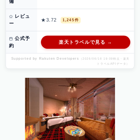
備
レビュ
★
3.72
1,245
件
ー
公式予
楽天トラベルで見る →
約
Supported by Rakuten Developers
（2026/06/16 19:09時点・楽天
トラベルAPIデータ）