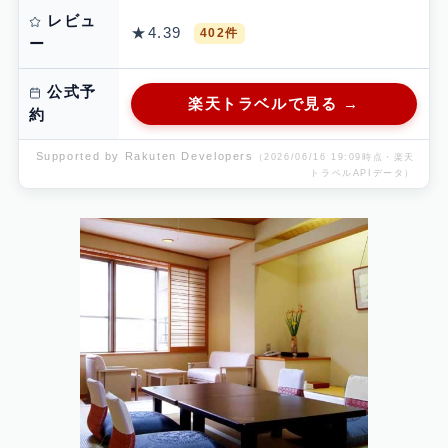
レビュ
★
4.39
402
件
ー
公式予
楽天トラベルで見る →
約
Supported by Rakuten Developers
（2026/06/16 19:09時点・楽天
トラベルAPIデータ）